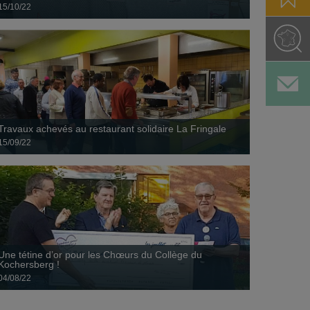
15/10/22
Une tétine d’or pour les Chœurs du Collège du
Kochersberg !
04 août
Les responsables de centres bas-rhinois se sont retrouvés le
16 novembre autour des enjeux complexes de la 38ème
campagne...
Travaux achevés au restaurant solidaire La Fringale
15/09/22
Organisée dans 15 magasins des petites et moyennes
surfaces bas-rhinoises, cette collecte est un complément
essentiel à la collecte...
Une tétine d’or pour les Chœurs du Collège du
Kochersberg !
04/08/22