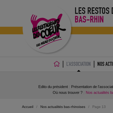
LES RESTOS
BAS-RHIN
L’ASSOCIATION
NOS ACT
ACCUEIL
Edito du président
Présentation de l'associa
Où nous trouver ?
Nos actualités b
21 932,11€ grâce aux spectacles alsaciens de la
Revue Scoute
Accueil
/
Nos actualités bas-rhinoises
/
Page 13
01 décembre