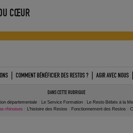
 DU CŒUR
IONS
COMMENT BÉNÉFICIER DES RESTOS ?
AGIR AVEC NOUS
DANS CETTE RUBRIQUE
tion départementale
Le Service Formation
Le Resto Bébés à la Me
as-rhinoises
L’histoire des Restos
Fonctionnement des Restos
C
Cette semaine on croque alsacien grâce à Alsace
Fruits
25 novembre