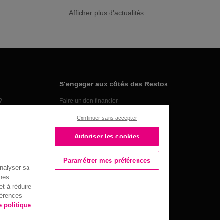
Afficher plus d'actualités ...
Retour sur cet événement de la Maison Des Associations de
Strasbourg qui se déroulait les 10 et 11 septembre...
S’engager aux côtés des Restos
?
Faire un don financier
Organiser une collecte alimentaire
Continuer sans accepter
Faire un don en nature
Rendez-vous les mercredis et les samedis à compter de
Devenir bénévole
Autoriser les cookies
demain 20 août de 9h à 20h
Devenir partenaire
Paramétrer mes préférences
analyser sa
nnes
t à réduire
férences
e politique
016 ©