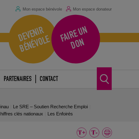
Mon espace bénévole
Mon espace donateur
F
A
I
R
E
U
N
D
O
D
E
V
E
N
I
R
B
É
N
É
V
O
L
E
N
PARTENAIRES
CONTACT
inau
Le SRE – Soutien Recherche Emploi
hiffres clés nationaux
Les Enfoirés
Réunion de centres bas-rhinois aux portes de
l’hiver
19 novembre