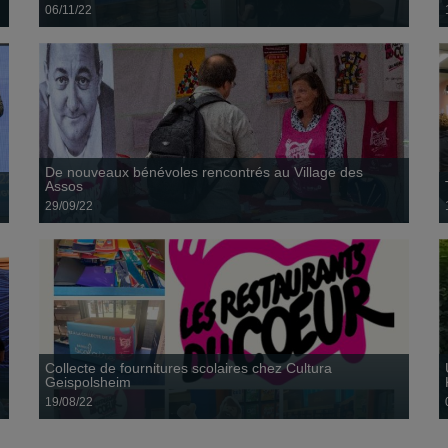
06/11/22
Collecte de fournitures scolaires chez Cultura
Geispolsheim
19 août
6 palettes soit plus de 3 tonnes de pommes ont été données
ce mercredi par Alsace Fruits aux Restos...
De nouveaux bénévoles rencontrés au Village des
Assos
29/09/22
3 réfrigérateurs et une vitrine réfrigérée flambants neufs
équipent dorénavant le centre de la Robertsau grâce à une
donation...
Collecte de fournitures scolaires chez Cultura
Geispolsheim
19/08/22