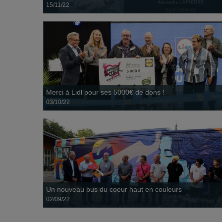
15/11/22
Un nouveau bus du coeur haut en couleurs
02 septembre
Le résultat d'une tournée internationale en Alsace de ce
spectacle d'humour satirique et du formidable engagement de
la Revue...
Merci à Lidl pour ses 5000€ de dons !
03/10/22
Un petit geste à offrir à ses voisins et amis pour accompagner
un sachet de bredele maison ! Et ainsi...
Un nouveau bus du coeur haut en couleurs
02/09/22