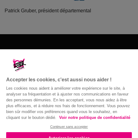
Patrick Gruber, président départemental
Les Restos du Cœur du 67
8 Rue de l'Ardèche
67100 Strasbourg
Accepter les cookies, c'est aussi nous aider !
03 88 81 12 23
Les cookies nous aident à améliorer votre expérience sur le site, à
Nous contacter
analyser sa fréquentation et à ajuster nos communications en faveur
des personnes démunies. En les acceptant, vous nous aidez à être
plus efficaces, et à réduire nos frais de fonctionnement. Vous pouvez
bien sûr modifier vos préférences quand vous le souhaitez, en
cliquant sur le bouton dédié.
Voir notre politique de confidentialité
© Gaston Bergeret
Confidentialité
|
Accessibilité : non
Continuer sans accepter
conforme
|
Mentions légales
| 2016 ©