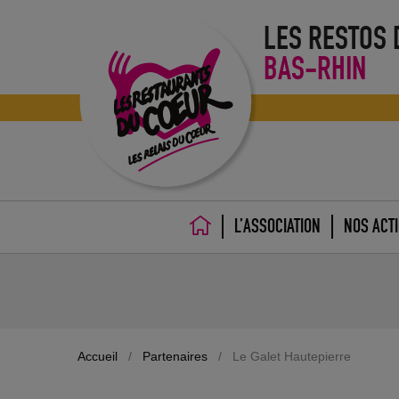
LES RESTOS
BAS-RHIN
L’ASSOCIATION
NOS ACT
ACCUEIL
Accueil
/
Partenaires
/
Le Galet Hautepierre